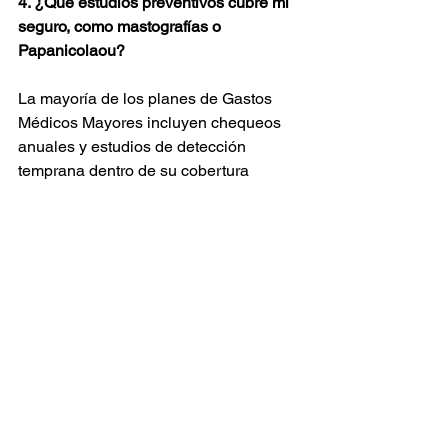
4. ¿Qué estudios preventivos cubre mi 
seguro, como mastografías o 
Papanicolaou?
La mayoría de los planes de Gastos 
Médicos Mayores incluyen chequeos 
anuales y estudios de detección 
temprana dentro de su cobertura 
preventiva. Te explicamos qué incluye 
tu póliza y cómo acceder a estos 
beneficios sin trámites complicados. 
Prevenir es, siempre, la mejor forma de 
cuidarte.
5. ¿Puedo deducir mi seguro de gastos 
médicos en la declaración anual?
Sí. Si eres profesionista, freelancer o 
emprendedora, puedes deducir las 