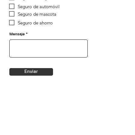
Seguro de automóvil
Seguro de mascota
Seguro de ahorro
Mensaje
Enviar
Contacto
Pío XI #319, San Jerónimo II, 37148
yadhira.barragan@yzagentes.mx
477 - 390 - 2702