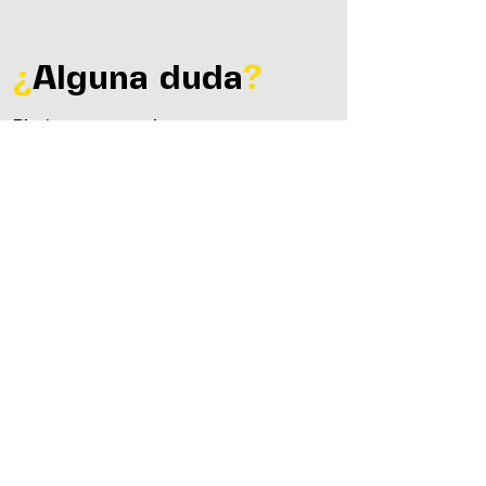
¿
Alguna duda
?
Platica con uno de nuestros asesores
de atención al cliente, ¡te atenderemos
como familia!​​
Atención al cliente
Lunes - Jueves: 09:00 a.m. - 05:00 p.m.
Viernes: 08:00 a.m. - 03:00 p.m.
Ir a preguntas frecuentes
Nombre