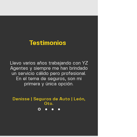
aseguradora para realizar un
reporte. La compañía de seguros
y tu agente te indicarán los
documentos requeridos para
obtener la indemnización,
Testimonios
aplicando el deducible
contratado.
Llevo varios años trabajando con YZ
Agentes y siempre me han brindado
un servicio cálido pero profesional.
En el tema de seguros, son mi
primera y única opción.
Denisse | Seguros de Auto | León,
Gto.