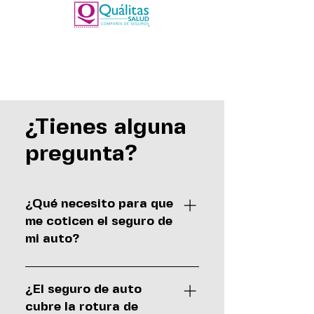
¿Tienes alguna
pregunta?
¿Qué necesito para que
me coticen el seguro de
mi auto?
Una foto de la factura o tarjeta
de circulación, ya que los costos
¿El seguro de auto
varían dependiendo de: marca,
cubre la rotura de